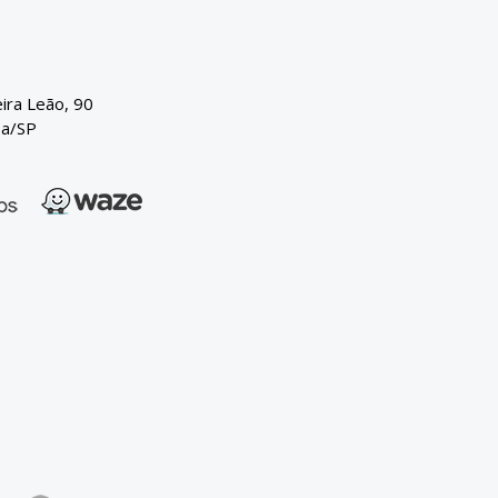
eira Leão, 90
ba/SP