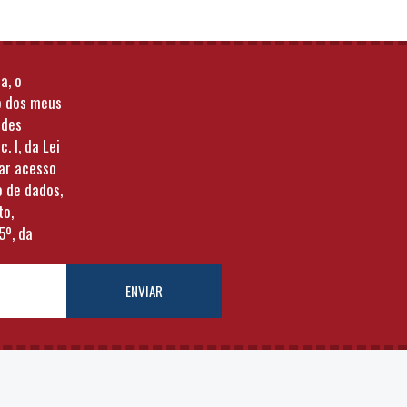
a, o
o dos meus
ades
c. I, da Lei
tar acesso
o de dados,
to,
5º, da
ENVIAR