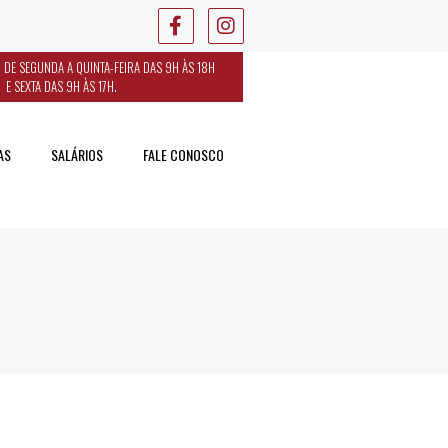
 DE SEGUNDA A QUINTA-FEIRA DAS 9H ÀS 18H
E SEXTA DAS 9H ÀS 17H.
AS
SALÁRIOS
FALE CONOSCO