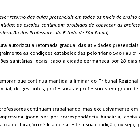
rever retorno das aulas presenciais em todos os níveis de ensino
ontidas: as escolas continuam proibidas de convocar as profes
Federação dos Professores do Estado de São Paulo).
tura autorizou a retomada gradual das atividades presenciais 
ralmente as condições estabelecidas pelo ‘Plano São Paulo’,
ções sanitárias locais, caso a cidade permaneça por 28 dias
lembrar que continua mantida a liminar do Tribunal Regiona
encial, de gestantes, professoras e professores em grupo de
 professores continuam trabalhando, mas exclusivamente em 
omprovada (pode ser por correspondência bancária, conta 
ola declaração médica que ateste a sua condição, ou seja, q