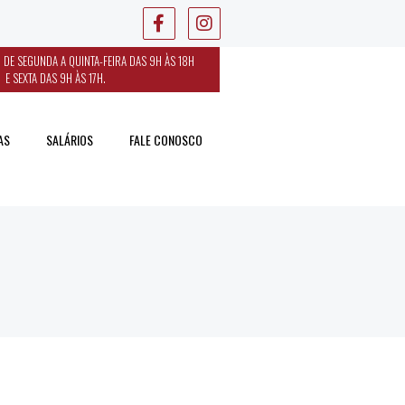
 DE SEGUNDA A QUINTA-FEIRA DAS 9H ÀS 18H
E SEXTA DAS 9H ÀS 17H.
AS
SALÁRIOS
FALE CONOSCO