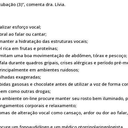
ubação (3)”, comenta dra. Lívia.
lizar esforço vocal;
al ao falar ou cantar;
anter a hidratação das estruturas vocais;
rica em frutas e proteínas;
ermitam uma boa movimentação de abdômen, tórax e pescoço;
fala durante quadros gripais, crises alérgicas e período pré-m
 principalmente em ambientes ruidosos;
galhadas exageradas;
bebidas gasosas e chocolate antes de utilizar a voz de forma co
 bem como outras drogas;
 ambiente on-line procure manter seu rosto bem iluminado, p
ongamentos corporais e relaxamento;
tomas de alteração vocal como cansaço, ardor ou dor ao falar
ocure um fonoaudiólogo e um médico otorrinolaringologista.