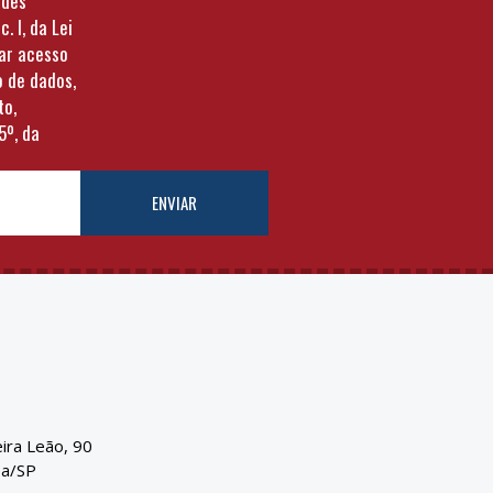
ades
c. I, da Lei
tar acesso
o de dados,
to,
5º, da
ENVIAR
eira Leão, 90
ba/SP