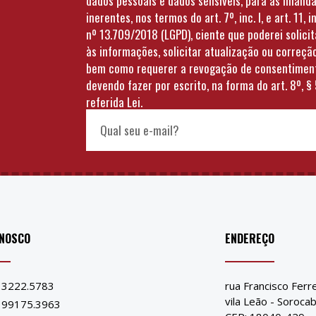
dados pessoais e dados sensíveis, para as finalid
inerentes, nos termos do art. 7º, inc. I, e art. 11, in
nº 13.709/2018 (LGPD), ciente que poderei solici
às informações, solicitar atualização ou correçã
bem como requerer a revogação de consentimen
devendo fazer por escrito, na forma do art. 8º, § 
referida Lei.
ONOSCO
ENDEREÇO
) 3222.5783
rua Francisco Ferr
vila Leão - Soroca
) 99175.3963