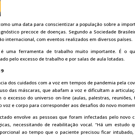
l como uma data para conscientizar a população sobre a impor
gnóstico precoce de doenças. Segundo a Sociedade Brasileira
ão internacional, com eventos realizados em diversos países.
 é uma ferramenta de trabalho muito importante. É o q
do pelo excesso de trabalho e por salas de aula lotadas.
19
ncia dos cuidados com a voz em tempos de pandemia pela cov
 uso das máscaras, que abafam a voz e dificultam a articul
 o excesso do universo on-line (aulas, palestras, reuniões, t
o voz e corpo para corresponder aos desafios do novo momen
ctado envolve as pessoas que foram infectadas pelo novo 
icas, necessitando de reabilitação vocal. “Há um estudo 
porcional ao tempo que o paciente precisou ficar intubado,