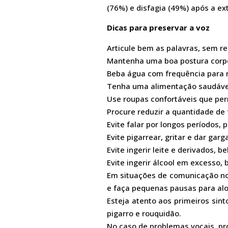
(76%) e disfagia (49%) após a ext
Dicas para preservar a voz
Articule bem as palavras, sem rea
Mantenha uma boa postura corpor
Beba água com frequência para m
Tenha uma alimentação saudável 
Use roupas confortáveis que p
Procure reduzir a quantidade de 
Evite falar por longos períodos,
Evite pigarrear, gritar e dar gar
Evite ingerir leite e derivados, 
Evite ingerir álcool em excesso,
Em situações de comunicação no
e faça pequenas pausas para al
Esteja atento aos primeiros sin
pigarro e rouquidão.
No caso de problemas vocais, pr