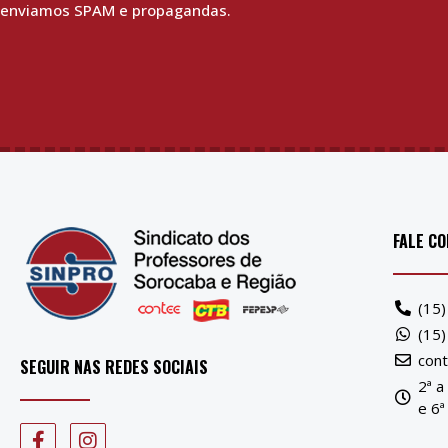
enviamos SPAM e propagandas.
FALE C
(15
(15
con
SEGUIR NAS REDES SOCIAIS
2ª a
e 6ª