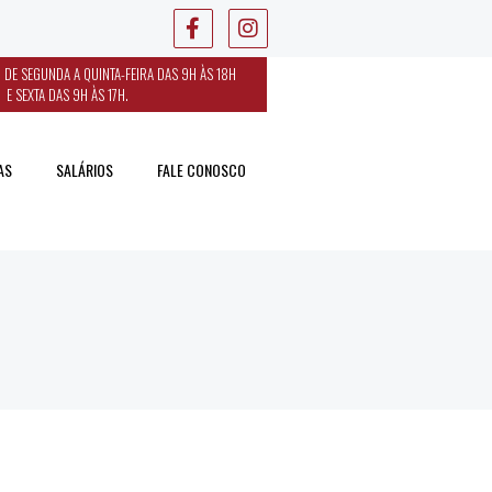
 DE SEGUNDA A QUINTA-FEIRA DAS 9H ÀS 18H
E SEXTA DAS 9H ÀS 17H.
AS
SALÁRIOS
FALE CONOSCO