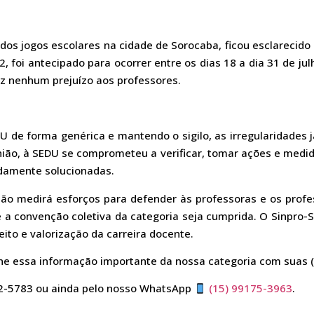
os jogos escolares na cidade de Sorocaba, ficou esclarecido
 foi antecipado para ocorrer entre os dias 18 a dia 31 de jul
az nenhum prejuízo aos professores.
U de forma genérica e mantendo o sigilo, as irregularidades
ião, à SEDU se comprometeu a verificar, tomar ações e medida
damente solucionadas.
não medirá esforços para defender às professoras e os profe
e a convenção coletiva da categoria seja cumprida. O Sinpro-
eito e valorização da carreira docente.
lhe essa informação importante da nossa categoria com suas (
2-5783 ou ainda pelo nosso WhatsApp
(15) 99175-3963
.