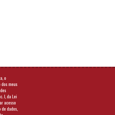
a, o
o dos meus
ades
c. I, da Lei
tar acesso
o de dados,
to,