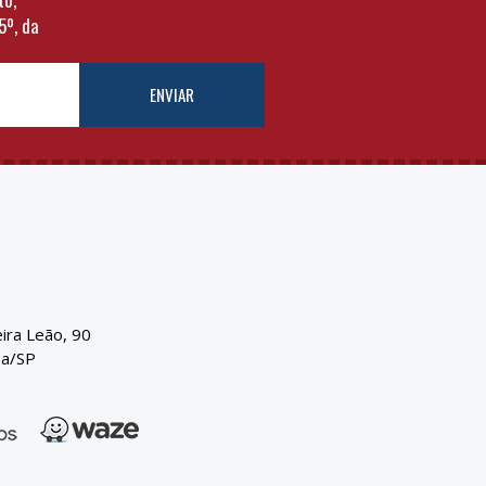
5º, da
ENVIAR
eira Leão, 90
ba/SP