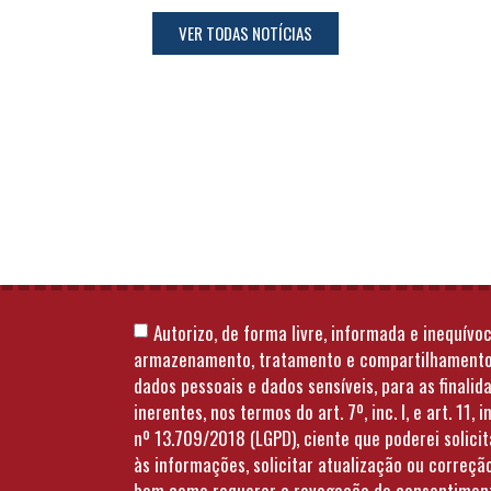
VER TODAS NOTÍCIAS
Autorizo, de forma livre, informada e inequívoc
armazenamento, tratamento e compartilhament
dados pessoais e dados sensíveis, para as finalid
inerentes, nos termos do art. 7º, inc. I, e art. 11, in
nº 13.709/2018 (LGPD), ciente que poderei solici
às informações, solicitar atualização ou correçã
bem como requerer a revogação de consentimen