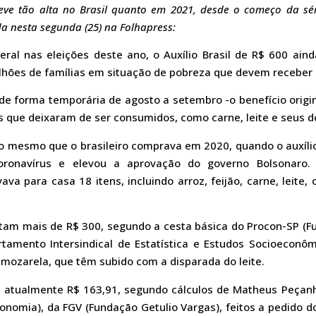
eve tão alta no Brasil quanto em 2021, desde o começo da séri
a nesta segunda (25) na Folhapress:
eral nas eleições deste ano, o Auxílio Brasil de R$ 600 ai
lhões de famílias em situação de pobreza que devem receber 
de forma temporária de agosto a setembro -o benefício origin
os que deixaram de ser consumidos, como carne, leite e seus d
o mesmo que o brasileiro comprava em 2020, quando o auxíli
ronavírus e elevou a aprovação do governo Bolsonaro
a para casa 18 itens, incluindo arroz, feijão, carne, leite,
tam mais de R$ 300, segundo a cesta básica do Procon-SP (F
tamento Intersindical de Estatística e Estudos Socioeconôm
 mozarela, que têm subido com a disparada do leite.
 atualmente R$ 163,91, segundo cálculos de Matheus Peçanh
Economia), da FGV (Fundação Getulio Vargas), feitos a pedido do