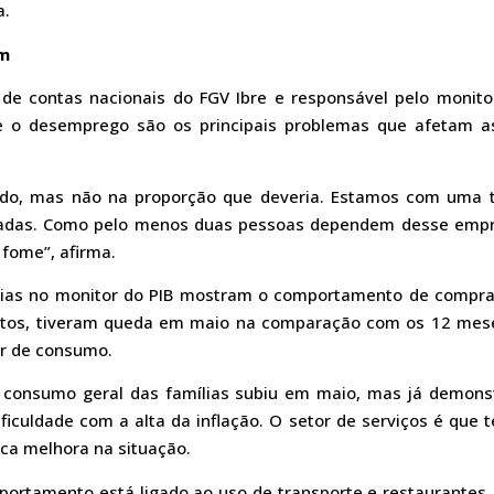
a.
am
de contas nacionais do FGV Ibre e responsável pelo monitor
 e o desemprego são os principais problemas que afetam a
do, mas não na proporção que deveria. Estamos com uma t
adas. Como pelo menos duas pessoas dependem desse empre
fome”, afirma.
ias no monitor do PIB mostram o comportamento de compra
entos, tiveram queda em maio na comparação com os 12 mese
r de consumo.
o consumo geral das famílias subiu em maio, mas já demons
ficuldade com a alta da inflação. O setor de serviços é que
ica melhora na situação.
ortamento está ligado ao uso de transporte e restaurantes, 