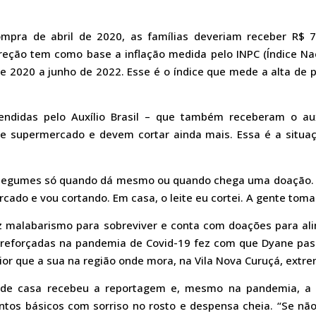
pra de abril de 2020, as famílias deveriam receber R$ 
rreção tem como base a inflação medida pelo INPC (Índice N
 2020 a junho de 2022. Esse é o índice que mede a alta de 
tendidas pelo Auxílio Brasil – que também receberam o au
 de supermercado e devem cortar ainda mais. Essa é a situ
 e legumes só quando dá mesmo ou quando chega uma doação. N
rcado e vou cortando. Em casa, o leite eu cortei. A gente toma 
z malabarismo para sobreviver e conta com doações para alim
e reforçadas na pandemia de Covid-19 fez com que Dyane pass
ior que a sua na região onde mora, na Vila Nova Curuçá, extrem
de casa recebeu a reportagem e, mesmo na pandemia, a si
os básicos com sorriso no rosto e despensa cheia. “Se nã