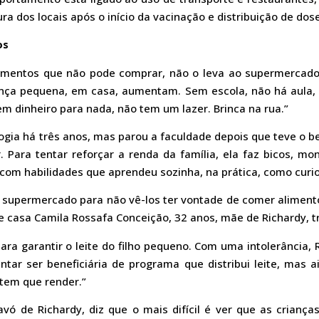
ra dos locais após o início da vacinação e distribuição de dos
os
alimentos que não pode comprar, não o leva ao supermercado
iança pequena, em casa, aumentam. Sem escola, não há aula, 
tem dinheiro para nada, não tem um lazer. Brinca na rua.”
gia há três anos, mas parou a faculdade depois que teve o be
. Para tentar reforçar a renda da família, ela faz bicos, m
com habilidades que aprendeu sozinha, na prática, como curi
 ao supermercado para não vê-los ter vontade de comer aliment
de casa Camila Rossafa Conceição, 32 anos, mãe de Richardy, tr
ara garantir o leite do filho pequeno. Com uma intolerância, 
ntar ser beneficiária de programa que distribui leite, mas a
tem que render.”
vó de Richardy, diz que o mais difícil é ver que as crianç