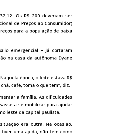
732,12. Os R$ 200 deveriam ser
acional de Preços ao Consumidor)
preços para a população de baixa
xílio emergencial – já cortaram
ação na casa da autônoma Dyane
aquela época, o leite estava R$
chá, café, toma o que tem”, diz.
entar a família. As dificuldades
asse a se mobilizar para ajudar
o leste da capital paulista.
tuação era outra. Na ocasião,
o tiver uma ajuda, não tem como