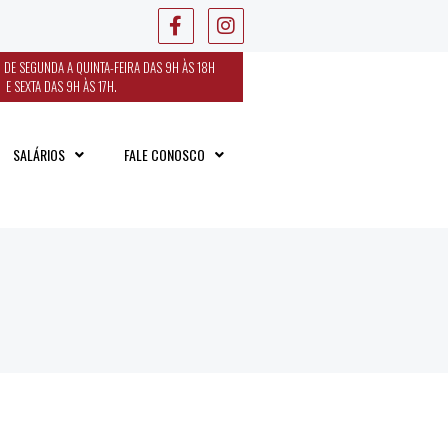
 DE SEGUNDA A QUINTA-FEIRA DAS 9H ÀS 18H
E SEXTA DAS 9H ÀS 17H.
SALÁRIOS
FALE CONOSCO