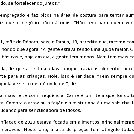
do, se fortalecendo juntos.”
empregado e faz bicos na área de costura para tentar aume
diz que o negócio não dá mais. “Não tem para quem ven
31, mãe de Débora, seis, e Danilo, 13, acredita que, mesmo c
hor do que agora. “A gente estava tendo uma ajuda maior. O
s básicas e, hoje em dia, a gente tem menos. Nem tem mais ce
a, diz que a cesta ajudava porque trazia os alimentos neces
nte para as crianças. Hoje, isso é raridade. “Tem sempre qu
aquela vez e come até onde der”, diz.
 mais leite com frequência. Carne é um item que foi cort
ta. Compra o arroz ou o feijão e a misturinha é uma salsicha.
tudando para ser cuidadora de idosos.
nflação de 2020 estava focada em alimentos, principalmente
lneráveis. Neste ano, a alta de preços tem atingido todas