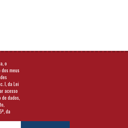
a, o
o dos meus
ades
c. I, da Lei
tar acesso
o de dados,
to,
5º, da