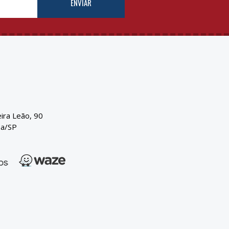
ENVIAR
eira Leão, 90
ba/SP