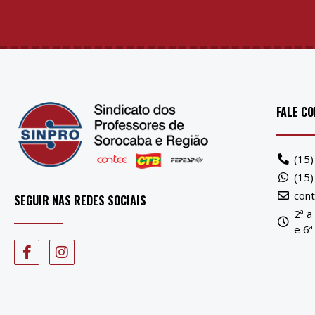
FALE C
(15
(15
con
SEGUIR NAS REDES SOCIAIS
2ª a
e 6ª