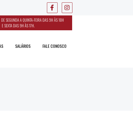
 DE SEGUNDA A QUINTA-FEIRA DAS 9H ÀS 18H
E SEXTA DAS 9H ÀS 17H.
AS
SALÁRIOS
FALE CONOSCO