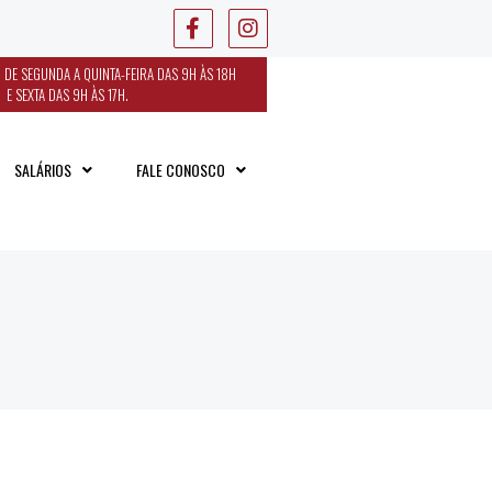
 DE SEGUNDA A QUINTA-FEIRA DAS 9H ÀS 18H
E SEXTA DAS 9H ÀS 17H.
SALÁRIOS
FALE CONOSCO