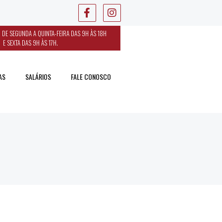
 DE SEGUNDA A QUINTA-FEIRA DAS 9H ÀS 18H
E SEXTA DAS 9H ÀS 17H.
AS
SALÁRIOS
FALE CONOSCO