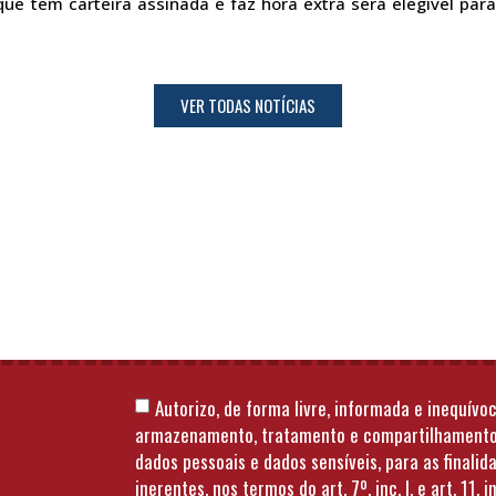
 que tem carteira assinada e faz hora extra será elegível p
.
VER TODAS NOTÍCIAS
Autorizo, de forma livre, informada e inequívoc
armazenamento, tratamento e compartilhament
dados pessoais e dados sensíveis, para as finalid
inerentes, nos termos do art. 7º, inc. I, e art. 11, in