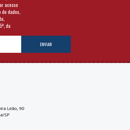
tar acesso
o de dados,
to,
5º, da
ENVIAR
eira Leão, 90
ba/SP