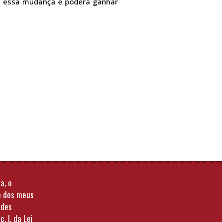
ara essa mudança e poderá ganhar
a, o
o dos meus
ades
c. I, da Lei