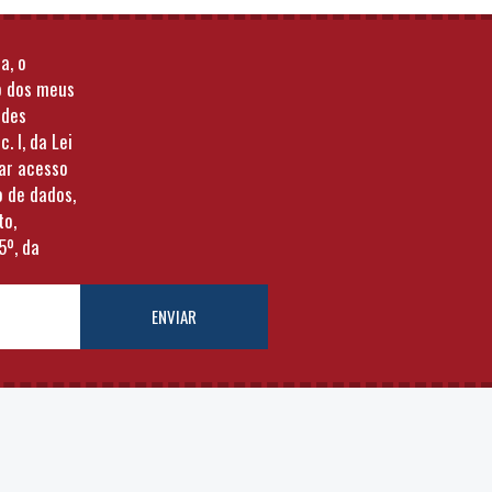
a, o
o dos meus
ades
c. I, da Lei
tar acesso
o de dados,
to,
5º, da
ENVIAR