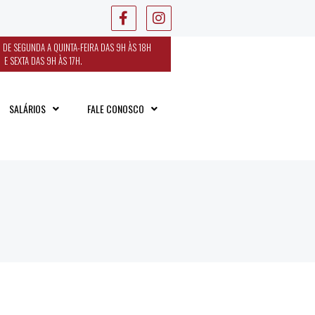
 DE SEGUNDA A QUINTA-FEIRA DAS 9H ÀS 18H
E SEXTA DAS 9H ÀS 17H.
SALÁRIOS
FALE CONOSCO