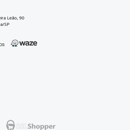
eira Leão, 90
ba/SP