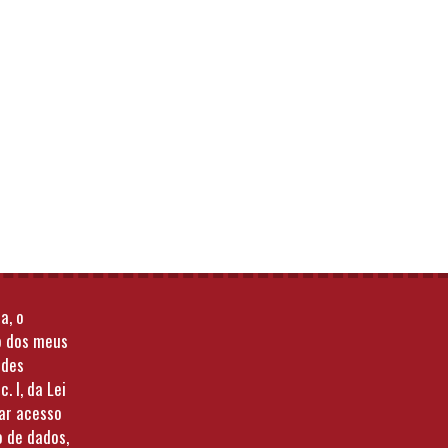
a, o
o dos meus
ades
c. I, da Lei
tar acesso
o de dados,