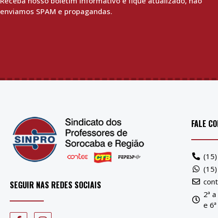
Receba nosso boletim informativo e fique atualizado, não
enviamos SPAM e propagandas.
FALE C
(15
(15
con
SEGUIR NAS REDES SOCIAIS
2ª a
e 6ª