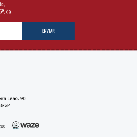
to,
5º, da
ENVIAR
eira Leão, 90
ba/SP