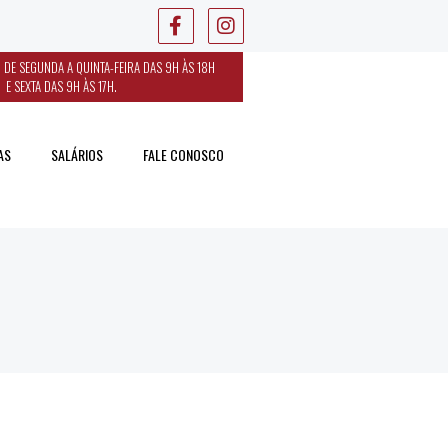
 DE SEGUNDA A QUINTA-FEIRA DAS 9H ÀS 18H
E SEXTA DAS 9H ÀS 17H.
AS
SALÁRIOS
FALE CONOSCO