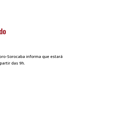
do
npro-Sorocaba informa que estará
artir das 9h.