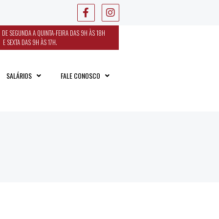
 DE SEGUNDA A QUINTA-FEIRA DAS 9H ÀS 18H
E SEXTA DAS 9H ÀS 17H.
SALÁRIOS
FALE CONOSCO