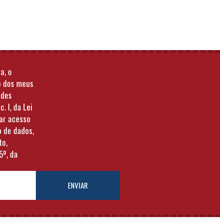
a, o
o dos meus
ades
c. I, da Lei
tar acesso
o de dados,
to,
5º, da
ENVIAR