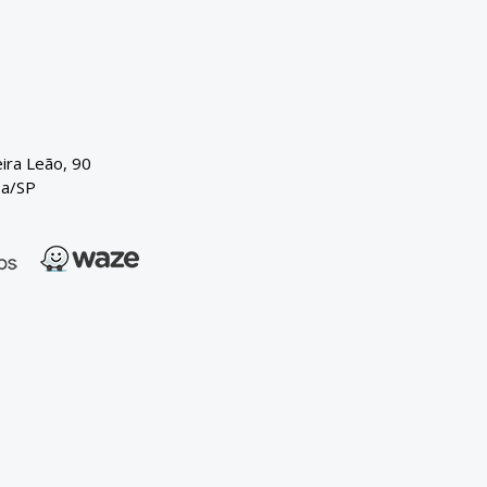
eira Leão, 90
ba/SP