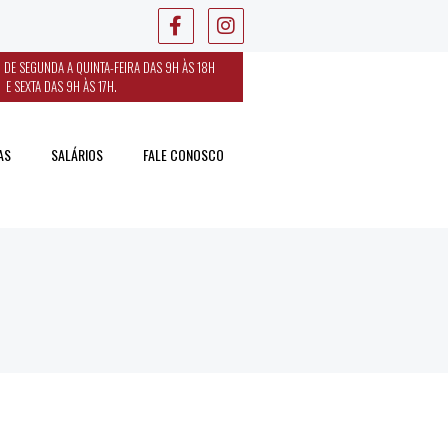
 DE SEGUNDA A QUINTA-FEIRA DAS 9H ÀS 18H
E SEXTA DAS 9H ÀS 17H.
AS
SALÁRIOS
FALE CONOSCO