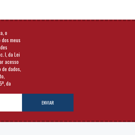
a, o
o dos meus
ades
c. I, da Lei
tar acesso
o de dados,
to,
5º, da
ENVIAR