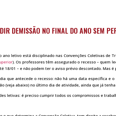
DIR DEMISSÃO NO FINAL DO ANO SEM PE
o ano letivo está disciplinado nas Convenções Coletivas de Tr
uperior
). Os professores têm assegurado o recesso – quem le
até 18/01 – e não podem ter o aviso prévio descontado. Mas é 
dia que antecede o recesso: não há uma data específica e 
o (veja abaixo) no último dia de atividade, ainda que já tenh
des letivas: é preciso cumprir todos os compromissos e trabalh
o que determina a Convenção Coletiva, tem direito a receber