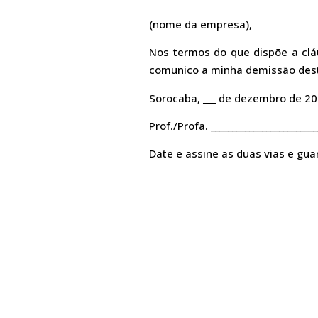
(nome da empresa),
Nos termos do que dispõe a clá
comunico a minha demissão desta
Sorocaba, ___ de dezembro de 2
Prof./Profa. _________________________
Date e assine as duas vias e gu