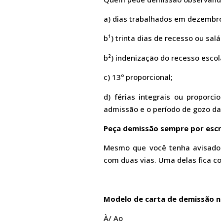
a) dias trabalhados em dezembr
b¹) trinta dias de recesso ou sa
b²) indenização do recesso escol
c) 13º proporcional;
d) férias integrais ou proporc
admissão e o período de gozo das
Peça demissão sempre por escr
Mesmo que você tenha avisado v
com duas vias. Uma delas fica c
Modelo de carta de demissão no
À/ Ao