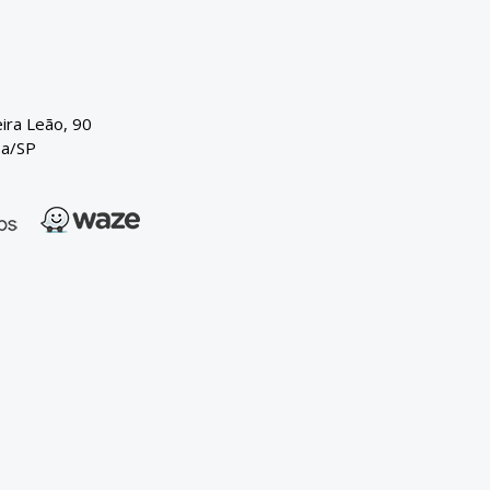
eira Leão, 90
ba/SP