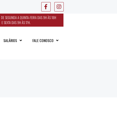
 DE SEGUNDA A QUINTA-FEIRA DAS 9H ÀS 18H
E SEXTA DAS 9H ÀS 17H.
SALÁRIOS
FALE CONOSCO