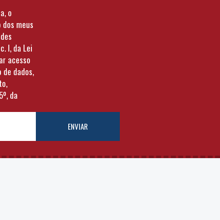
a, o
o dos meus
ades
c. I, da Lei
tar acesso
o de dados,
to,
5º, da
ENVIAR