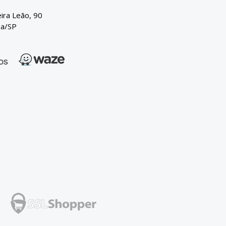
eira Leão, 90
ba/SP