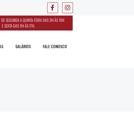
 DE SEGUNDA A QUINTA-FEIRA DAS 9H ÀS 18H
E SEXTA DAS 9H ÀS 17H.
AS
SALÁRIOS
FALE CONOSCO