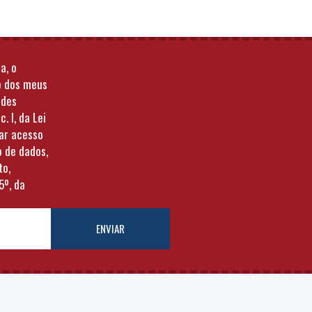
a, o
o dos meus
ades
c. I, da Lei
tar acesso
o de dados,
to,
5º, da
ENVIAR