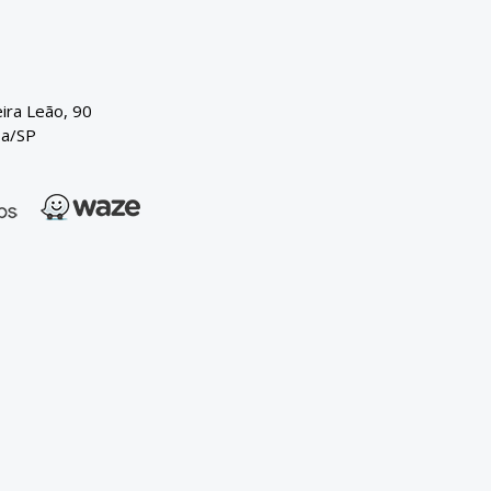
eira Leão, 90
ba/SP