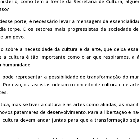
inistério, como tem à frente da Secretaria de Cultura, algu
sso?
desse porte, é necessário levar a mensagem da essencialida
a torpe. E os setores mais progressistas da sociedade d
de um povo.
ão sobre a necessidade da cultura e da arte, que deixa essa
ue a cultura é tão importante como o ar que respiramos, a
da humanidade.
e pode representar a possibilidade de transformação do mu
s. Por isso, os fascistas odeiam o conceito de cultura e de 
tes.
lítica, mas se tiver a cultura e as artes como aliadas, as man
novos patamares de desenvolvimento. Para a libertação e nã
ca e cultura devem andar juntas para que a transformação se