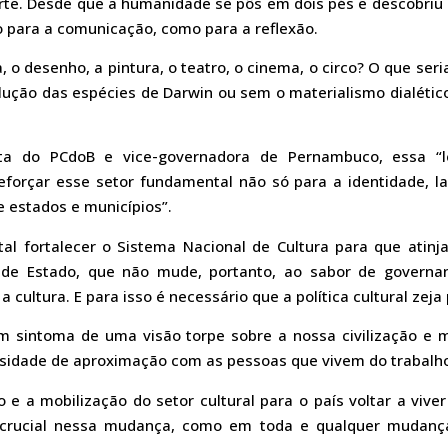
rte. Desde que a humanidade se pôs em dois pés e descobriu
to para a comunicação, como para a reflexão.
 o desenho, a pintura, o teatro, o cinema, o circo? O que se
olução das espécies de Darwin ou sem o materialismo dialétic
ta do PCdoB e vice-governadora de Pernambuco, essa “le
eforçar esse setor fundamental não só para a identidade, l
estados e municípios”.
l fortalecer o Sistema Nacional de Cultura para que atinja 
a de Estado, que não mude, portanto, ao sabor de govern
 cultura. E para isso é necessário que a política cultural zeja
m sintoma de uma visão torpe sobre a nossa civilização e 
ssidade de aproximação com as pessoas que vivem do trabalho
e a mobilização do setor cultural para o país voltar a viver
l crucial nessa mudança, como em toda e qualquer mudan