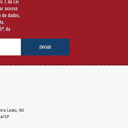
c. I, da Lei
tar acesso
o de dados,
to,
5º, da
ENVIAR
eira Leão, 90
ba/SP