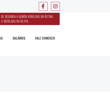
 DE SEGUNDA A QUINTA-FEIRA DAS 9H ÀS 18H
E SEXTA DAS 9H ÀS 17H.
AS
SALÁRIOS
FALE CONOSCO