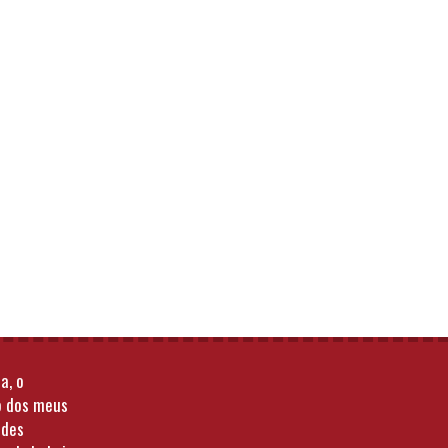
a, o
o dos meus
ades